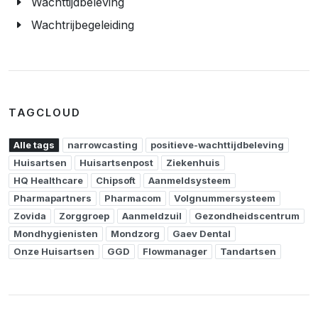
Wachttijdbeleving
Wachtrijbegeleiding
TAGCLOUD
Alle tags
narrowcasting
positieve-wachttijdbeleving
Huisartsen
Huisartsenpost
Ziekenhuis
HQ Healthcare
Chipsoft
Aanmeldsysteem
Pharmapartners
Pharmacom
Volgnummersysteem
Zovida
Zorggroep
Aanmeldzuil
Gezondheidscentrum
Mondhygienisten
Mondzorg
Gaev Dental
Onze Huisartsen
GGD
Flowmanager
Tandartsen