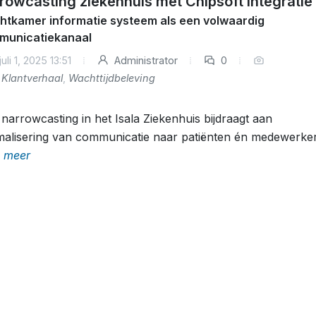
rowcasting ziekenhuis met Chipsoft integratie
tkamer informatie systeem als een volwaardig
municatiekanaal
uli 1, 2025 13:51
Administrator
0
Klantverhaal
,
Wachttijdbeleving
narrowcasting in het Isala Ziekenhuis bijdraagt aan
malisering van communicatie naar patiënten én medewerker
 meer