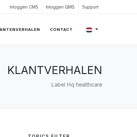
4 350 54 00
es@evalue8.nl
Inloggen CMS
Inloggen QMS
Support
ANTENVERHALEN
CONTACT
KLANTVERHALEN
Label Hq healthcare
TOPICS FILTER