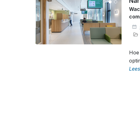
Nar
Wach
com
j
Hoe 
opti
Lees