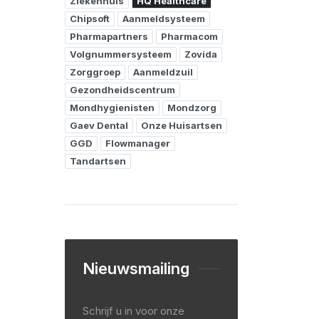
Ziekenhuis
HQ Healthcare
Chipsoft
Aanmeldsysteem
Pharmapartners
Pharmacom
Volgnummersysteem
Zovida
Zorggroep
Aanmeldzuil
Gezondheidscentrum
Mondhygienisten
Mondzorg
Gaev Dental
Onze Huisartsen
GGD
Flowmanager
Tandartsen
Nieuwsmailing
Schrijf u in voor onze