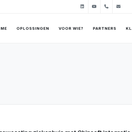
Linkedin
Youtube
+31 (0)2
sal
OME
OPLOSSINGEN
VOOR WIE?
PARTNERS
KL