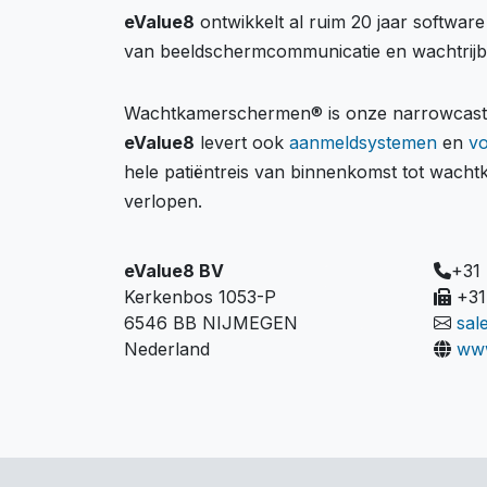
eValue8
ontwikkelt al ruim 20 jaar softwar
van beeldschermcommunicatie en wachtrij
Wachtkamerschermen® is onze narrowcastin
eValue8
levert ook
aanmeldsystemen
en
v
hele patiëntreis van binnenkomst tot wach
verlopen.
eValue8 BV
+31
Kerkenbos 1053-P
+31
6546 BB NIJMEGEN
sal
Nederland
www