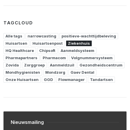
TAGCLOUD
Alle tags
narrowcasting
positieve-wachttijdbeleving
Huisartsen
Huisartsenpost
Ziekenhuis
HQ Healthcare
Chipsoft
Aanmeldsysteem
Pharmapartners
Pharmacom
Volgnummersysteem
Zovida
Zorggroep
Aanmeldzuil
Gezondheidscentrum
Mondhygienisten
Mondzorg
Gaev Dental
Onze Huisartsen
GGD
Flowmanager
Tandartsen
Nieuwsmailing