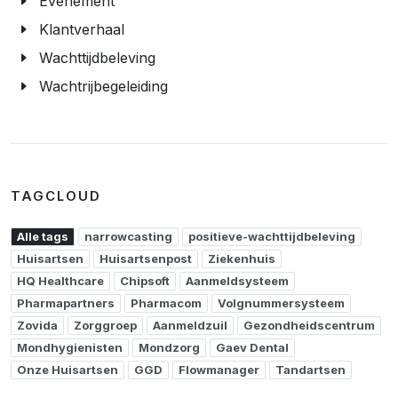
Evenement
Klantverhaal
Wachttijdbeleving
Wachtrijbegeleiding
TAGCLOUD
Alle tags
narrowcasting
positieve-wachttijdbeleving
Huisartsen
Huisartsenpost
Ziekenhuis
HQ Healthcare
Chipsoft
Aanmeldsysteem
Pharmapartners
Pharmacom
Volgnummersysteem
Zovida
Zorggroep
Aanmeldzuil
Gezondheidscentrum
Mondhygienisten
Mondzorg
Gaev Dental
Onze Huisartsen
GGD
Flowmanager
Tandartsen