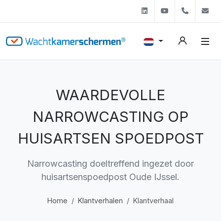
Linkedin
Youtube
+31 (0)
s
WAARDEVOLLE
NARROWCASTING OP
HUISARTSEN SPOEDPOST
Narrowcasting doeltreffend ingezet door
huisartsenspoedpost Oude IJssel.
Home
Klantverhalen
Klantverhaal