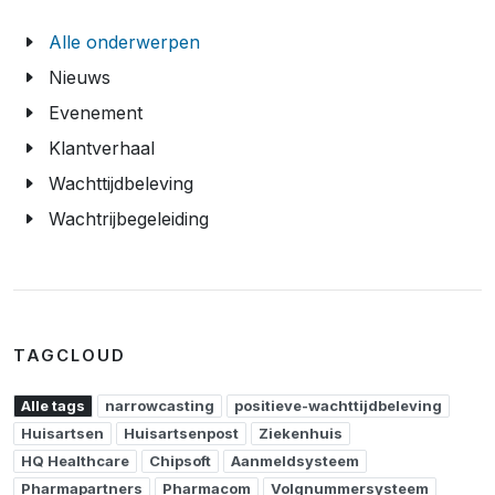
Alle onderwerpen
Nieuws
Evenement
Klantverhaal
Wachttijdbeleving
Wachtrijbegeleiding
TAGCLOUD
Alle tags
narrowcasting
positieve-wachttijdbeleving
Huisartsen
Huisartsenpost
Ziekenhuis
HQ Healthcare
Chipsoft
Aanmeldsysteem
Pharmapartners
Pharmacom
Volgnummersysteem