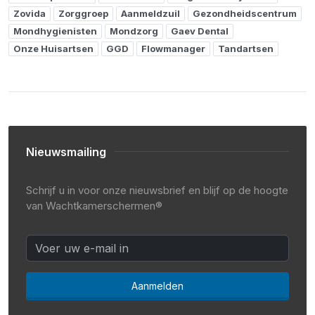
Zovida
Zorggroep
Aanmeldzuil
Gezondheidscentrum
Mondhygienisten
Mondzorg
Gaev Dental
Onze Huisartsen
GGD
Flowmanager
Tandartsen
Nieuwsmailing
Schrijf u in voor onze nieuwsbrief en blijf op de hoogte
van Wachtkamerschermen®
Aanmelden