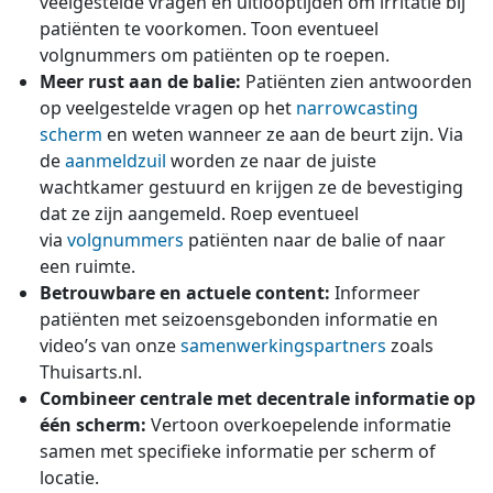
veelgestelde vragen en uitlooptijden om irritatie bij
patiënten te voorkomen. Toon eventueel
volgnummers om patiënten op te roepen.
Meer rust aan de balie:
Patiënten zien antwoorden
op veelgestelde vragen op het
narrowcasting
scherm
en weten wanneer ze aan de beurt zijn. Via
de
aanmeldzuil
worden ze naar de juiste
wachtkamer gestuurd en krijgen ze de bevestiging
dat ze zijn aangemeld. Roep eventueel
via
volgnummers
patiënten naar de balie of naar
een ruimte.
Betrouwbare en actuele content:
Informeer
patiënten met seizoensgebonden informatie en
video’s van onze
samenwerkingspartners
zoals
Thuisarts.nl.
Combineer centrale met decentrale informatie op
één scherm:
Vertoon overkoepelende informatie
samen met specifieke informatie per scherm of
locatie.