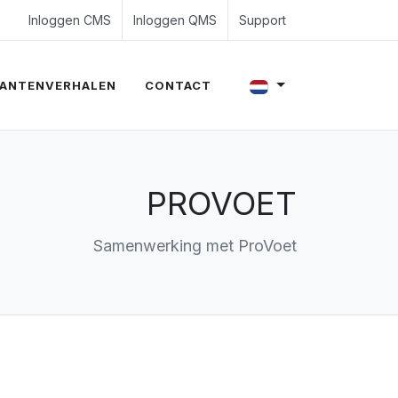
4 350 54 00
es@evalue8.nl
Inloggen CMS
Inloggen QMS
Support
ANTENVERHALEN
CONTACT
PROVOET
Samenwerking met ProVoet