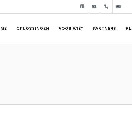
Linkedin
Youtube
+31 (0)2
sal
OME
OPLOSSINGEN
VOOR WIE?
PARTNERS
KL