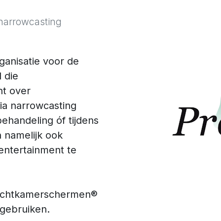
 narrowcasting
anisatie voor de
 die
nt over
via narrowcasting
ehandeling óf tijdens
 namelijk ook
 entertainment te
Wachtkamerschermen®
 gebruiken.