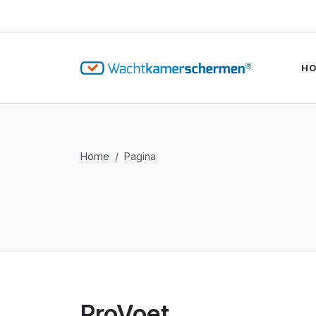
H
Home
Pagina
ProVoet