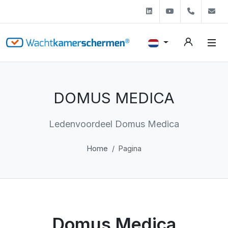
Linkedin
Youtube
+31 (0)
s
DOMUS MEDICA
Ledenvoordeel Domus Medica
Home
Pagina
Domus Medica